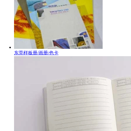
东莞样板册/画册/色卡