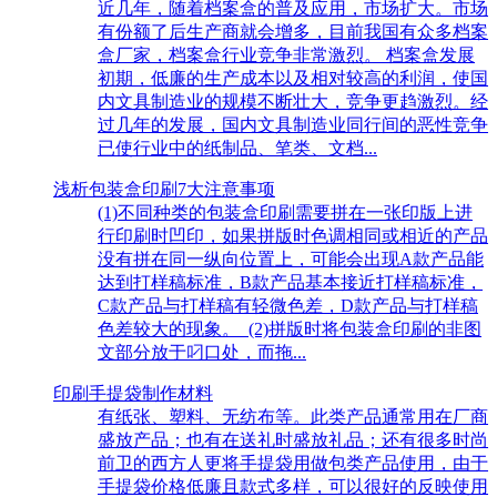
近几年，随着档案盒的普及应用，市场扩大。市场
有份额了后生产商就会增多，目前我国有众多档案
盒厂家，档案盒行业竞争非常激烈。 档案盒发展
初期，低廉的生产成本以及相对较高的利润，使国
内文具制造业的规模不断壮大，竞争更趋激烈。经
过几年的发展，国内文具制造业同行间的恶性竞争
已使行业中的纸制品、笔类、文档...
浅析包装盒印刷7大注意事项
(1)不同种类的包装盒印刷需要拼在一张印版上进
行印刷时凹印，如果拼版时色调相同或相近的产品
没有拼在同一纵向位置上，可能会出现A款产品能
达到打样稿标准，B款产品基本接近打样稿标准，
C款产品与打样稿有轻微色差，D款产品与打样稿
色差较大的现象。 (2)拼版时将包装盒印刷的非图
文部分放于叼口处，而拖...
印刷手提袋制作材料
有纸张、塑料、无纺布等。此类产品通常用在厂商
盛放产品；也有在送礼时盛放礼品；还有很多时尚
前卫的西方人更将手提袋用做包类产品使用，由于
手提袋价格低廉且款式多样，可以很好的反映使用