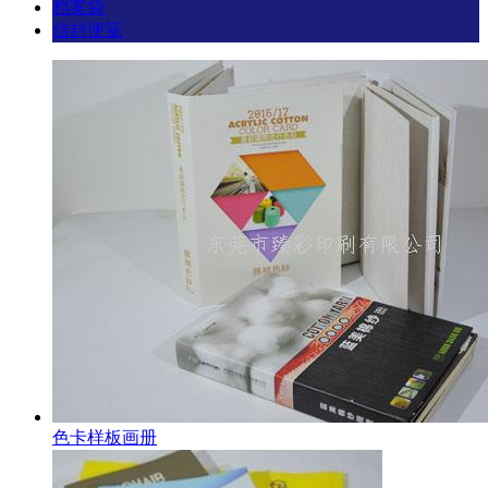
档案袋
信封便笺
色卡样板画册