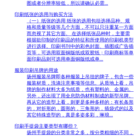
图或者分辨率较低，所以请确认必需...
印刷纸张的选用与购买方法
（一）纸张的选用 纸张的选用包括选择品种、规
格和质量等级等几个方面，不可以只注重某一方面
而忽视了其它方面。 在选择纸张品种时，主要需
根据欲印制的印刷品的特征和所使用的印刷机类型
进行选择。印刷书刊中的彩色封面、插图或广告插
页等，可选用双面铜版纸或双胶纸；印刷商标等单
面印刷品则可选用单面铜版纸或单...
服装印刷吊牌的用途
扬州服装吊牌即各种服装上吊挂的牌子，包含一些
服装材质，洗涤注意事项等信息。从质地上看，吊
牌的制作材料大多为纸质，也有塑料的、金属的。
另外，还出现了用全息防伪材料制成的新型吊牌。
再从它的造型上看，则更是多种多样的：有长条形
的，对折形的，圆形的，三角形的，插袋式的以及
其它特殊造型的，真是多姿多彩，琳琅...
印刷手提袋主要类型有哪些？
扬州手提袋的分类非常之多，按分类粗细的不同，