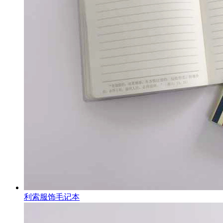
利索服饰毛记本