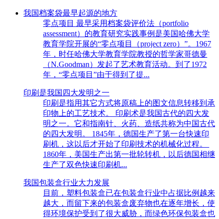
我国档案袋最早起源的地方
零点项目 最早采用档案袋评价法（portfolio
assessment）的教育研究实践事例是美国哈佛大学
教育学院开展的“零点项目（project zero）”。1967
年，时任哈佛大学教育学院教授的哲学家哥德曼
（N.Goodman）发起了艺术教育活动。到了1972
年，“零点项目”由于得到了提...
印刷是我国四大发明之一
印刷是指用其它方式将原稿上的图文信息转移到承
印物上的工艺技术。 印刷术是我国古代的四大发
明之一。它和指南针、火药、造纸共称为中国古代
的四大发明。 1845年，德国生产了第一台快速印
刷机，这以后才开始了印刷技术的机械化过程。
1860年，美国生产出第一批轮转机，以后德国相继
生产了双色快速印刷机...
我国包装盒行业大力发展
目前，塑料包装盒已在包装盒行业中占据比例越来
越大，而留下来的包装盒废弃物也在逐年增长，使
得环境保护受到了很大威胁，而绿色环保包装盒也