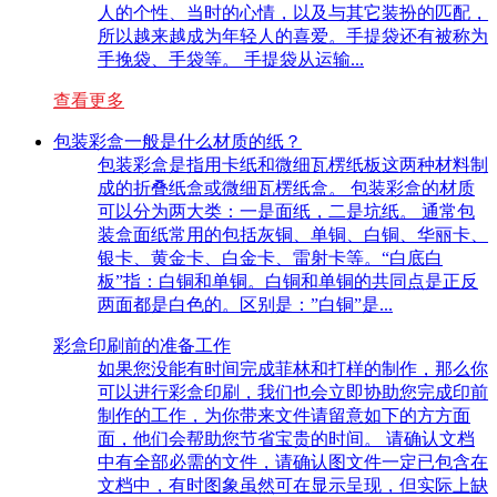
人的个性、当时的心情，以及与其它装扮的匹配，
所以越来越成为年轻人的喜爱。手提袋还有被称为
手挽袋、手袋等。 手提袋从运输...
查看更多
包装彩盒一般是什么材质的纸？
包装彩盒是指用卡纸和微细瓦楞纸板这两种材料制
成的折叠纸盒或微细瓦楞纸盒。 包装彩盒的材质
可以分为两大类：一是面纸，二是坑纸。 通常包
装盒面纸常用的包括灰铜、单铜、白铜、华丽卡、
银卡、黄金卡、白金卡、雷射卡等。“白底白
板”指：白铜和单铜。白铜和单铜的共同点是正反
两面都是白色的。区别是：”白铜”是...
彩盒印刷前的准备工作
如果您没能有时间完成菲林和打样的制作，那么你
可以进行彩盒印刷，我们也会立即协助您完成印前
制作的工作，为你带来文件请留意如下的方方面
面，他们会帮助您节省宝贵的时间。 请确认文档
中有全部必需的文件，请确认图文件一定已包含在
文档中，有时图象虽然可在显示呈现，但实际上缺