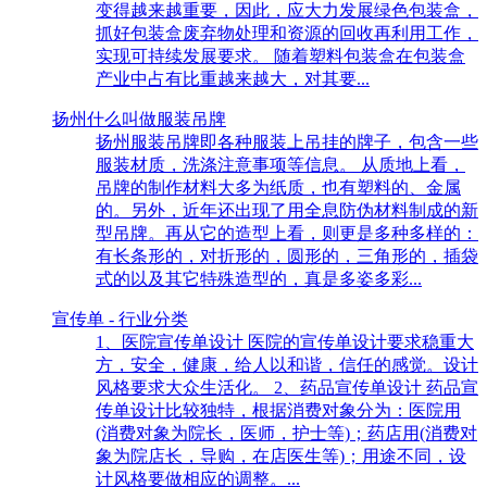
变得越来越重要，因此，应大力发展绿色包装盒，
抓好包装盒废弃物处理和资源的回收再利用工作，
实现可持续发展要求。 随着塑料包装盒在包装盒
产业中占有比重越来越大，对其要...
扬州什么叫做服装吊牌
扬州服装吊牌即各种服装上吊挂的牌子，包含一些
服装材质，洗涤注意事项等信息。 从质地上看，
吊牌的制作材料大多为纸质，也有塑料的、金属
的。另外，近年还出现了用全息防伪材料制成的新
型吊牌。再从它的造型上看，则更是多种多样的：
有长条形的，对折形的，圆形的，三角形的，插袋
式的以及其它特殊造型的，真是多姿多彩...
宣传单 - 行业分类
1、医院宣传单设计 医院的宣传单设计要求稳重大
方，安全，健康，给人以和谐，信任的感觉。设计
风格要求大众生活化。 2、药品宣传单设计 药品宣
传单设计比较独特，根据消费对象分为：医院用
(消费对象为院长，医师，护士等)；药店用(消费对
象为院店长，导购，在店医生等)；用途不同，设
计风格要做相应的调整。...