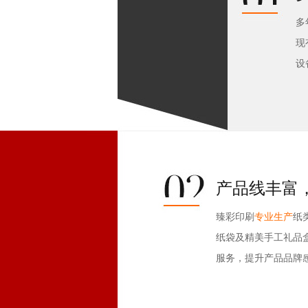
多
现
设
产品线丰富
臻彩印刷
专业生产
纸
纸袋及精美手工礼品
服务，提升产品品牌