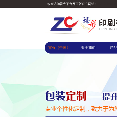
欢迎访问雷火平台网页版官方网站！
热门关键词：
雷火（中国）
关于我们
产