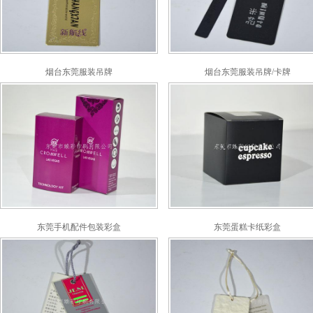
烟台东莞服装吊牌
烟台东莞服装吊牌/卡牌
东莞手机配件包装彩盒
东莞蛋糕卡纸彩盒