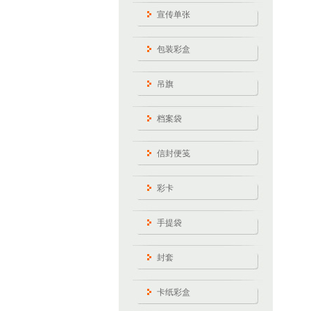
宣传单张
包装彩盒
吊旗
档案袋
信封便笺
彩卡
手提袋
封套
卡纸彩盒