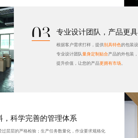
专业设计团队，产品更具
根据客户需求打样，提供
别具特色
的包装
专业设计团队
量身定制贴合
产品的外包装
提升价值，让您的产品
更拥有市场
。
料，科学完善的管理体系
经过层层的严格检验；生产任务数量化，作业要求规格化