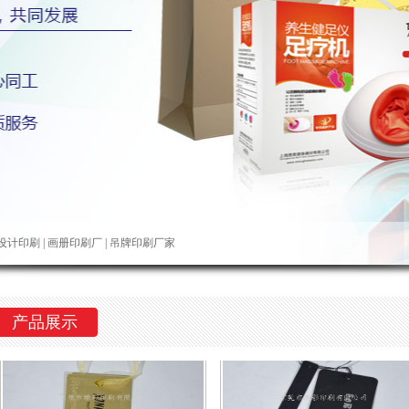
设计印刷
|
画册印刷厂
|
吊牌印刷厂家
烟台东莞服装吊牌/卡牌
烟台东莞LISUO服装吊牌/卡牌
产品展示