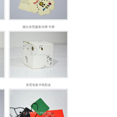
烟台东莞服装吊牌/卡牌
东莞包装卡纸彩盒