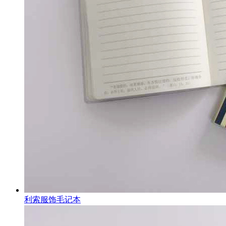
利索服饰毛记本