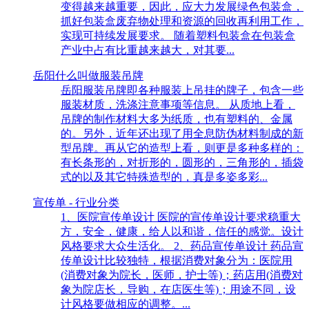
变得越来越重要，因此，应大力发展绿色包装盒，
抓好包装盒废弃物处理和资源的回收再利用工作，
实现可持续发展要求。 随着塑料包装盒在包装盒
产业中占有比重越来越大，对其要...
岳阳什么叫做服装吊牌
岳阳服装吊牌即各种服装上吊挂的牌子，包含一些
服装材质，洗涤注意事项等信息。 从质地上看，
吊牌的制作材料大多为纸质，也有塑料的、金属
的。另外，近年还出现了用全息防伪材料制成的新
型吊牌。再从它的造型上看，则更是多种多样的：
有长条形的，对折形的，圆形的，三角形的，插袋
式的以及其它特殊造型的，真是多姿多彩...
宣传单 - 行业分类
1、医院宣传单设计 医院的宣传单设计要求稳重大
方，安全，健康，给人以和谐，信任的感觉。设计
风格要求大众生活化。 2、药品宣传单设计 药品宣
传单设计比较独特，根据消费对象分为：医院用
(消费对象为院长，医师，护士等)；药店用(消费对
象为院店长，导购，在店医生等)；用途不同，设
计风格要做相应的调整。...