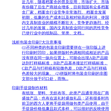
近几年，随着档案盒的普及应用，市场扩大。市场
有份额了后生产商就会增多，目前我国有众多档案
盒厂家，档案盒行业竞争非常激烈。 档案盒发展
初期，低廉的生产成本以及相对较高的利润，使国
内文具制造业的规模不断壮大，竞争更趋激烈。经
过几年的发展，国内文具制造业同行间的恶性竞争
已使行业中的纸制品、笔类、文档...
浅析包装盒印刷7大注意事项
(1)不同种类的包装盒印刷需要拼在一张印版上进
行印刷时凹印，如果拼版时色调相同或相近的产品
没有拼在同一纵向位置上，可能会出现A款产品能
达到打样稿标准，B款产品基本接近打样稿标准，
C款产品与打样稿有轻微色差，D款产品与打样稿
色差较大的现象。 (2)拼版时将包装盒印刷的非图
文部分放于叼口处，而拖...
印刷手提袋制作材料
有纸张、塑料、无纺布等。此类产品通常用在厂商
盛放产品；也有在送礼时盛放礼品；还有很多时尚
前卫的西方人更将手提袋用做包类产品使用，由于
手提袋价格低廉且款式多样，可以很好的反映使用