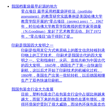
我国档案袋最早起源的地方
零点项目 最早采用档案袋评价法（portfolio
assessment）的教育研究实践事例是美国哈佛大学
教育学院开展的“零点项目（project zero）”。1967
年，时任哈佛大学教育学院教授的哲学家哥德曼
（N.Goodman）发起了艺术教育活动。到了1972
年，“零点项目”由于得到了提...
印刷是我国四大发明之一
印刷是指用其它方式将原稿上的图文信息转移到承
印物上的工艺技术。 印刷术是我国古代的四大发
明之一。它和指南针、火药、造纸共称为中国古代
的四大发明。 1845年，德国生产了第一台快速印
刷机，这以后才开始了印刷技术的机械化过程。
1860年，美国生产出第一批轮转机，以后德国相继
生产了双色快速印刷机...
我国包装盒行业大力发展
目前，塑料包装盒已在包装盒行业中占据比例越来
越大，而留下来的包装盒废弃物也在逐年增长，使
得环境保护受到了很大威胁，而绿色环保包装盒也