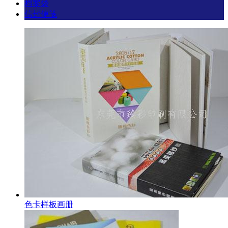
档案袋
信封便笺
色卡样板画册