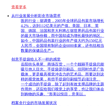
查看更多
从行业发展分析彩盒市场需求
医药行业：据调查，2005年全球药品包装市场增长
4.2%，达到112亿美元的产值。美国、日本、英
国、德国、法国和意大利将占据世界药品包装行业
的最大市场份额，而中国却成为增长最快的地区。
如今，中国药品包装行业的年产值大约为150亿元
人民币，全国现有制药企业6000多家，还包括相当
数量的保健品生产...
创意手提袋给人不一样的感觉
岳阳街头巷尾、商场百货，一个个靓丽手提袋总能
吸引他人目光。手提袋是印刷品、但同时也是广告
载体，更是极具视觉冲击力的艺术品。而要达到这
样的视觉效果，有些手提袋印刷细节必须注意。
一个成功的手提袋，除了起到有效支撑品牌的主题
作用外，还应给我们视觉上的享受，也让我们体会
到购物的乐趣。"形美以悦目，意美以...
档案盒行业的市场发展状况