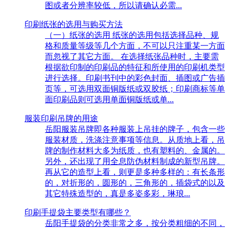
图或者分辨率较低，所以请确认必需...
印刷纸张的选用与购买方法
（一）纸张的选用 纸张的选用包括选择品种、规
格和质量等级等几个方面，不可以只注重某一方面
而忽视了其它方面。 在选择纸张品种时，主要需
根据欲印制的印刷品的特征和所使用的印刷机类型
进行选择。印刷书刊中的彩色封面、插图或广告插
页等，可选用双面铜版纸或双胶纸；印刷商标等单
面印刷品则可选用单面铜版纸或单...
服装印刷吊牌的用途
岳阳服装吊牌即各种服装上吊挂的牌子，包含一些
服装材质，洗涤注意事项等信息。从质地上看，吊
牌的制作材料大多为纸质，也有塑料的、金属的。
另外，还出现了用全息防伪材料制成的新型吊牌。
再从它的造型上看，则更是多种多样的：有长条形
的，对折形的，圆形的，三角形的，插袋式的以及
其它特殊造型的，真是多姿多彩，琳琅...
印刷手提袋主要类型有哪些？
岳阳手提袋的分类非常之多，按分类粗细的不同，