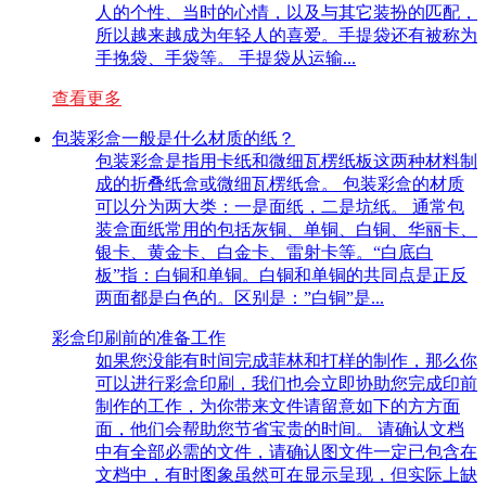
人的个性、当时的心情，以及与其它装扮的匹配，
所以越来越成为年轻人的喜爱。手提袋还有被称为
手挽袋、手袋等。 手提袋从运输...
查看更多
包装彩盒一般是什么材质的纸？
包装彩盒是指用卡纸和微细瓦楞纸板这两种材料制
成的折叠纸盒或微细瓦楞纸盒。 包装彩盒的材质
可以分为两大类：一是面纸，二是坑纸。 通常包
装盒面纸常用的包括灰铜、单铜、白铜、华丽卡、
银卡、黄金卡、白金卡、雷射卡等。“白底白
板”指：白铜和单铜。白铜和单铜的共同点是正反
两面都是白色的。区别是：”白铜”是...
彩盒印刷前的准备工作
如果您没能有时间完成菲林和打样的制作，那么你
可以进行彩盒印刷，我们也会立即协助您完成印前
制作的工作，为你带来文件请留意如下的方方面
面，他们会帮助您节省宝贵的时间。 请确认文档
中有全部必需的文件，请确认图文件一定已包含在
文档中，有时图象虽然可在显示呈现，但实际上缺