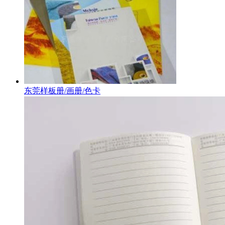
东莞样板册/画册/色卡