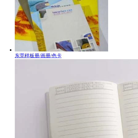
东莞样板册/画册/色卡