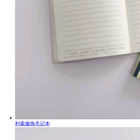
利索服饰毛记本