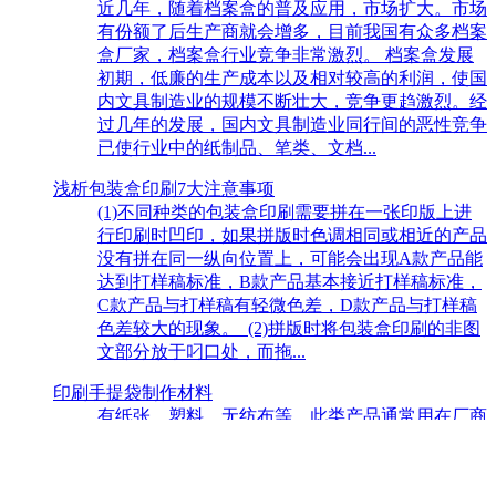
近几年，随着档案盒的普及应用，市场扩大。市场
有份额了后生产商就会增多，目前我国有众多档案
盒厂家，档案盒行业竞争非常激烈。 档案盒发展
初期，低廉的生产成本以及相对较高的利润，使国
内文具制造业的规模不断壮大，竞争更趋激烈。经
过几年的发展，国内文具制造业同行间的恶性竞争
已使行业中的纸制品、笔类、文档...
浅析包装盒印刷7大注意事项
(1)不同种类的包装盒印刷需要拼在一张印版上进
行印刷时凹印，如果拼版时色调相同或相近的产品
没有拼在同一纵向位置上，可能会出现A款产品能
达到打样稿标准，B款产品基本接近打样稿标准，
C款产品与打样稿有轻微色差，D款产品与打样稿
色差较大的现象。 (2)拼版时将包装盒印刷的非图
文部分放于叼口处，而拖...
印刷手提袋制作材料
有纸张、塑料、无纺布等。此类产品通常用在厂商
盛放产品；也有在送礼时盛放礼品；还有很多时尚
前卫的西方人更将手提袋用做包类产品使用，由于
手提袋价格低廉且款式多样，可以很好的反映使用