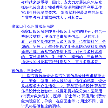
变得越来越重要，因此，应大力发展绿色包装盒，
抓好包装盒废弃物处理和资源的回收再利用工作，
实现可持续发展要求。 随着塑料包装盒在包装盒
产业中占有比重越来越大，对其要...
张家口什么叫做服装吊牌
张家口服装吊牌即各种服装上吊挂的牌子，包含一
些服装材质，洗涤注意事项等信息。 从质地上
看，吊牌的制作材料大多为纸质，也有塑料的、金
属的。另外，近年还出现了用全息防伪材料制成的
新型吊牌。再从它的造型上看，则更是多种多样
的：有长条形的，对折形的，圆形的，三角形的，
插袋式的以及其它特殊造型的，真是多姿多彩...
宣传单 - 行业分类
1、医院宣传单设计 医院的宣传单设计要求稳重大
方，安全，健康，给人以和谐，信任的感觉。设计
风格要求大众生活化。 2、药品宣传单设计 药品宣
传单设计比较独特，根据消费对象分为：医院用
(消费对象为院长，医师，护士等)；药店用(消费对
象为院店长，导购，在店医生等)；用途不同，设
计风格要做相应的调整。...