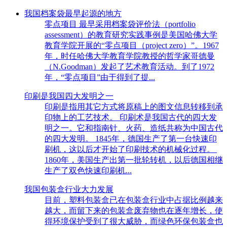
我国档案袋最早起源的地方
零点项目 最早采用档案袋评价法（portfolio
assessment）的教育研究实践事例是美国哈佛大学
教育学院开展的“零点项目（project zero）”。1967
年，时任哈佛大学教育学院教授的哲学家哥德曼
（N.Goodman）发起了艺术教育活动。到了1972
年，“零点项目”由于得到了提...
印刷是我国四大发明之一
印刷是指用其它方式将原稿上的图文信息转移到承
印物上的工艺技术。 印刷术是我国古代的四大发
明之一。它和指南针、火药、造纸共称为中国古代
的四大发明。 1845年，德国生产了第一台快速印
刷机，这以后才开始了印刷技术的机械化过程。
1860年，美国生产出第一批轮转机，以后德国相继
生产了双色快速印刷机...
我国包装盒行业大力发展
目前，塑料包装盒已在包装盒行业中占据比例越来
越大，而留下来的包装盒废弃物也在逐年增长，使
得环境保护受到了很大威胁，而绿色环保包装盒也