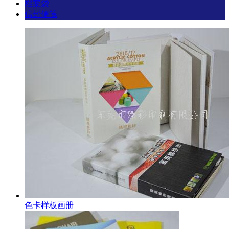
档案袋
信封便笺
色卡样板画册