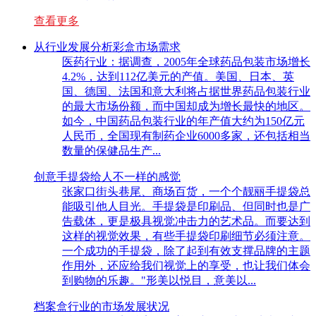
查看更多
从行业发展分析彩盒市场需求
医药行业：据调查，2005年全球药品包装市场增长
4.2%，达到112亿美元的产值。美国、日本、英
国、德国、法国和意大利将占据世界药品包装行业
的最大市场份额，而中国却成为增长最快的地区。
如今，中国药品包装行业的年产值大约为150亿元
人民币，全国现有制药企业6000多家，还包括相当
数量的保健品生产...
创意手提袋给人不一样的感觉
张家口街头巷尾、商场百货，一个个靓丽手提袋总
能吸引他人目光。手提袋是印刷品、但同时也是广
告载体，更是极具视觉冲击力的艺术品。而要达到
这样的视觉效果，有些手提袋印刷细节必须注意。
一个成功的手提袋，除了起到有效支撑品牌的主题
作用外，还应给我们视觉上的享受，也让我们体会
到购物的乐趣。"形美以悦目，意美以...
档案盒行业的市场发展状况