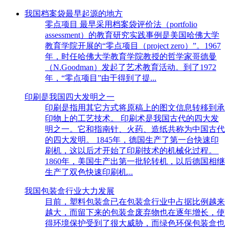
我国档案袋最早起源的地方
零点项目 最早采用档案袋评价法（portfolio
assessment）的教育研究实践事例是美国哈佛大学
教育学院开展的“零点项目（project zero）”。1967
年，时任哈佛大学教育学院教授的哲学家哥德曼
（N.Goodman）发起了艺术教育活动。到了1972
年，“零点项目”由于得到了提...
印刷是我国四大发明之一
印刷是指用其它方式将原稿上的图文信息转移到承
印物上的工艺技术。 印刷术是我国古代的四大发
明之一。它和指南针、火药、造纸共称为中国古代
的四大发明。 1845年，德国生产了第一台快速印
刷机，这以后才开始了印刷技术的机械化过程。
1860年，美国生产出第一批轮转机，以后德国相继
生产了双色快速印刷机...
我国包装盒行业大力发展
目前，塑料包装盒已在包装盒行业中占据比例越来
越大，而留下来的包装盒废弃物也在逐年增长，使
得环境保护受到了很大威胁，而绿色环保包装盒也