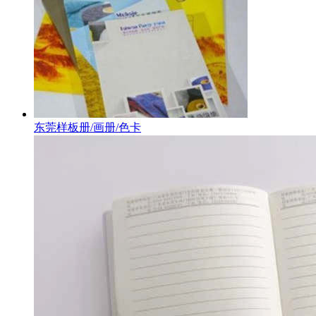
东莞样板册/画册/色卡