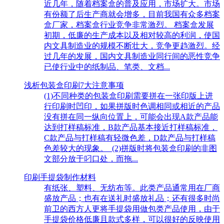
近几年，随着档案盒的普及应用，市场扩大。市场
有份额了后生产商就会增多，目前我国有众多档案
盒厂家，档案盒行业竞争非常激烈。 档案盒发展
初期，低廉的生产成本以及相对较高的利润，使国
内文具制造业的规模不断壮大，竞争更趋激烈。经
过几年的发展，国内文具制造业同行间的恶性竞争
已使行业中的纸制品、笔类、文档...
浅析包装盒印刷7大注意事项
(1)不同种类的包装盒印刷需要拼在一张印版上进
行印刷时凹印，如果拼版时色调相同或相近的产品
没有拼在同一纵向位置上，可能会出现A款产品能
达到打样稿标准，B款产品基本接近打样稿标准，
C款产品与打样稿有轻微色差，D款产品与打样稿
色差较大的现象。 (2)拼版时将包装盒印刷的非图
文部分放于叼口处，而拖...
印刷手提袋制作材料
有纸张、塑料、无纺布等。此类产品通常用在厂商
盛放产品；也有在送礼时盛放礼品；还有很多时尚
前卫的西方人更将手提袋用做包类产品使用，由于
手提袋价格低廉且款式多样，可以很好的反映使用