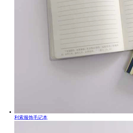
利索服饰毛记本