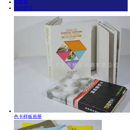
档案袋
信封便笺
色卡样板画册