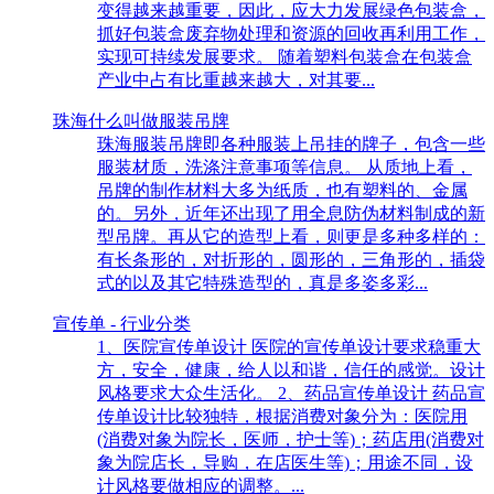
变得越来越重要，因此，应大力发展绿色包装盒，
抓好包装盒废弃物处理和资源的回收再利用工作，
实现可持续发展要求。 随着塑料包装盒在包装盒
产业中占有比重越来越大，对其要...
珠海什么叫做服装吊牌
珠海服装吊牌即各种服装上吊挂的牌子，包含一些
服装材质，洗涤注意事项等信息。 从质地上看，
吊牌的制作材料大多为纸质，也有塑料的、金属
的。另外，近年还出现了用全息防伪材料制成的新
型吊牌。再从它的造型上看，则更是多种多样的：
有长条形的，对折形的，圆形的，三角形的，插袋
式的以及其它特殊造型的，真是多姿多彩...
宣传单 - 行业分类
1、医院宣传单设计 医院的宣传单设计要求稳重大
方，安全，健康，给人以和谐，信任的感觉。设计
风格要求大众生活化。 2、药品宣传单设计 药品宣
传单设计比较独特，根据消费对象分为：医院用
(消费对象为院长，医师，护士等)；药店用(消费对
象为院店长，导购，在店医生等)；用途不同，设
计风格要做相应的调整。...