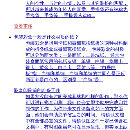
人的个性、当时的心情，以及与其它装扮的匹配，
所以越来越成为年轻人的喜爱。手提袋还有被称为
手挽袋、手袋等。 手提袋从运输...
查看更多
包装彩盒一般是什么材质的纸？
包装彩盒是指用卡纸和微细瓦楞纸板这两种材料制
成的折叠纸盒或微细瓦楞纸盒。 包装彩盒的材质
可以分为两大类：一是面纸，二是坑纸。 通常包
装盒面纸常用的包括灰铜、单铜、白铜、华丽卡、
银卡、黄金卡、白金卡、雷射卡等。“白底白
板”指：白铜和单铜。白铜和单铜的共同点是正反
两面都是白色的。区别是：”白铜”是...
彩盒印刷前的准备工作
如果您没能有时间完成菲林和打样的制作，那么你
可以进行彩盒印刷，我们也会立即协助您完成印前
制作的工作，为你带来文件请留意如下的方方面
面，他们会帮助您节省宝贵的时间。 请确认文档
中有全部必需的文件，请确认图文件一定已包含在
文档中，有时图象虽然可在显示呈现，但实际上缺