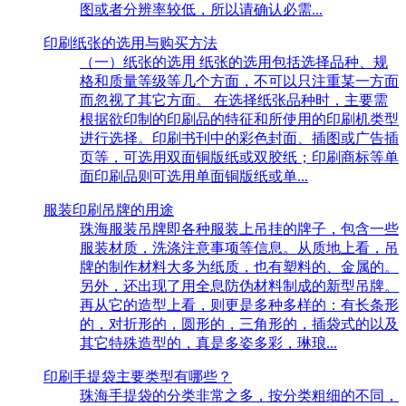
图或者分辨率较低，所以请确认必需...
印刷纸张的选用与购买方法
（一）纸张的选用 纸张的选用包括选择品种、规
格和质量等级等几个方面，不可以只注重某一方面
而忽视了其它方面。 在选择纸张品种时，主要需
根据欲印制的印刷品的特征和所使用的印刷机类型
进行选择。印刷书刊中的彩色封面、插图或广告插
页等，可选用双面铜版纸或双胶纸；印刷商标等单
面印刷品则可选用单面铜版纸或单...
服装印刷吊牌的用途
珠海服装吊牌即各种服装上吊挂的牌子，包含一些
服装材质，洗涤注意事项等信息。从质地上看，吊
牌的制作材料大多为纸质，也有塑料的、金属的。
另外，还出现了用全息防伪材料制成的新型吊牌。
再从它的造型上看，则更是多种多样的：有长条形
的，对折形的，圆形的，三角形的，插袋式的以及
其它特殊造型的，真是多姿多彩，琳琅...
印刷手提袋主要类型有哪些？
珠海手提袋的分类非常之多，按分类粗细的不同，