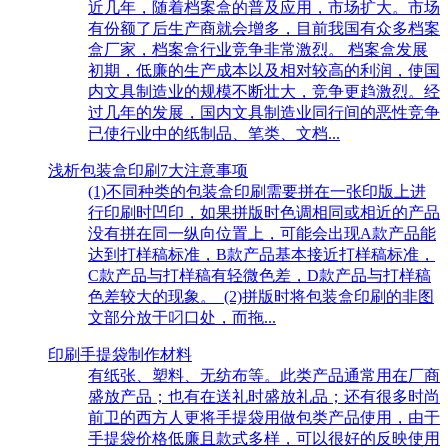
近几年，随着档案盒的普及应用，市场扩大。市场
有份额了后生产商就会增多，目前我国有众多档案
盒厂家，档案盒行业竞争非常激烈。 档案盒发展
初期，低廉的生产成本以及相对较高的利润，使国
内文具制造业的规模不断壮大，竞争更趋激烈。经
过几年的发展，国内文具制造业同行间的恶性竞争
已使行业中的纸制品、笔类、文档...
浅析包装盒印刷7大注意事项
(1)不同种类的包装盒印刷需要拼在一张印版上进
行印刷时凹印，如果拼版时色调相同或相近的产品
没有拼在同一纵向位置上，可能会出现A款产品能
达到打样稿标准，B款产品基本接近打样稿标准，
C款产品与打样稿有轻微色差，D款产品与打样稿
色差较大的现象。 (2)拼版时将包装盒印刷的非图
文部分放于叼口处，而拖...
印刷手提袋制作材料
有纸张、塑料、无纺布等。此类产品通常用在厂商
盛放产品；也有在送礼时盛放礼品；还有很多时尚
前卫的西方人更将手提袋用做包类产品使用，由于
手提袋价格低廉且款式多样，可以很好的反映使用