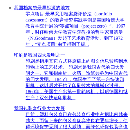
我国档案袋最早起源的地方
零点项目 最早采用档案袋评价法（portfolio
assessment）的教育研究实践事例是美国哈佛大学
教育学院开展的“零点项目（project zero）”。1967
年，时任哈佛大学教育学院教授的哲学家哥德曼
（N.Goodman）发起了艺术教育活动。到了1972
年，“零点项目”由于得到了提...
印刷是我国四大发明之一
印刷是指用其它方式将原稿上的图文信息转移到承
印物上的工艺技术。 印刷术是我国古代的四大发
明之一。它和指南针、火药、造纸共称为中国古代
的四大发明。 1845年，德国生产了第一台快速印
刷机，这以后才开始了印刷技术的机械化过程。
1860年，美国生产出第一批轮转机，以后德国相继
生产了双色快速印刷机...
我国包装盒行业大力发展
目前，塑料包装盒已在包装盒行业中占据比例越来
越大，而留下来的包装盒废弃物也在逐年增长，使
得环境保护受到了很大威胁，而绿色环保包装盒也