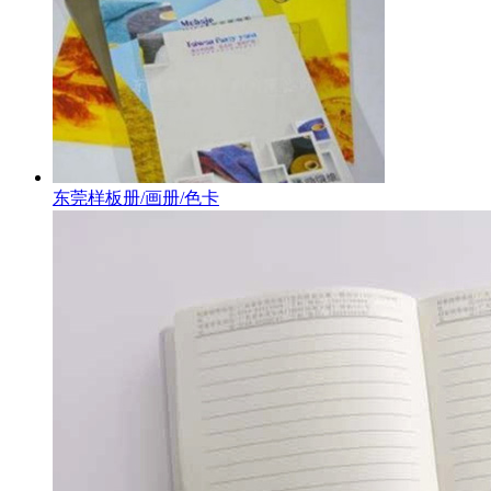
东莞样板册/画册/色卡