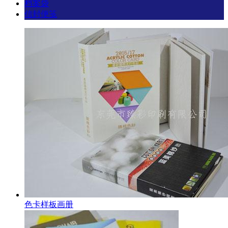
档案袋
信封便笺
色卡样板画册