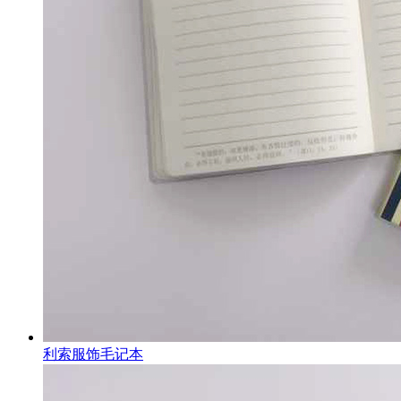
利索服饰毛记本