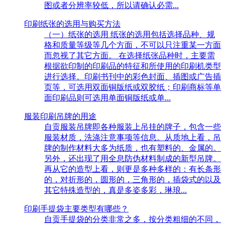
图或者分辨率较低，所以请确认必需...
印刷纸张的选用与购买方法
（一）纸张的选用 纸张的选用包括选择品种、规
格和质量等级等几个方面，不可以只注重某一方面
而忽视了其它方面。 在选择纸张品种时，主要需
根据欲印制的印刷品的特征和所使用的印刷机类型
进行选择。印刷书刊中的彩色封面、插图或广告插
页等，可选用双面铜版纸或双胶纸；印刷商标等单
面印刷品则可选用单面铜版纸或单...
服装印刷吊牌的用途
自贡服装吊牌即各种服装上吊挂的牌子，包含一些
服装材质，洗涤注意事项等信息。从质地上看，吊
牌的制作材料大多为纸质，也有塑料的、金属的。
另外，还出现了用全息防伪材料制成的新型吊牌。
再从它的造型上看，则更是多种多样的：有长条形
的，对折形的，圆形的，三角形的，插袋式的以及
其它特殊造型的，真是多姿多彩，琳琅...
印刷手提袋主要类型有哪些？
自贡手提袋的分类非常之多，按分类粗细的不同，