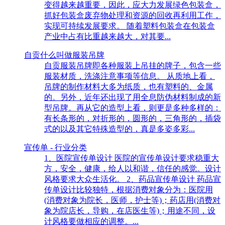
变得越来越重要，因此，应大力发展绿色包装盒，
抓好包装盒废弃物处理和资源的回收再利用工作，
实现可持续发展要求。 随着塑料包装盒在包装盒
产业中占有比重越来越大，对其要...
自贡什么叫做服装吊牌
自贡服装吊牌即各种服装上吊挂的牌子，包含一些
服装材质，洗涤注意事项等信息。 从质地上看，
吊牌的制作材料大多为纸质，也有塑料的、金属
的。另外，近年还出现了用全息防伪材料制成的新
型吊牌。再从它的造型上看，则更是多种多样的：
有长条形的，对折形的，圆形的，三角形的，插袋
式的以及其它特殊造型的，真是多姿多彩...
宣传单 - 行业分类
1、医院宣传单设计 医院的宣传单设计要求稳重大
方，安全，健康，给人以和谐，信任的感觉。设计
风格要求大众生活化。 2、药品宣传单设计 药品宣
传单设计比较独特，根据消费对象分为：医院用
(消费对象为院长，医师，护士等)；药店用(消费对
象为院店长，导购，在店医生等)；用途不同，设
计风格要做相应的调整。...