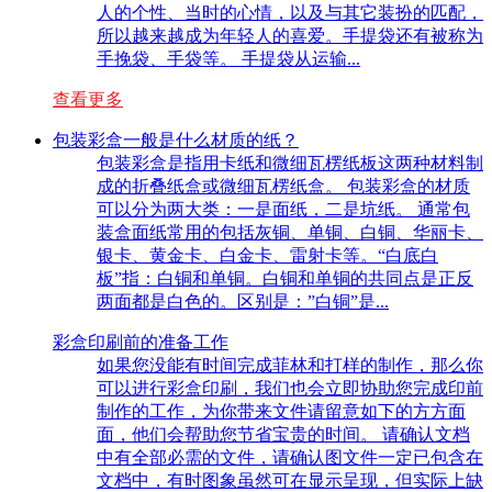
人的个性、当时的心情，以及与其它装扮的匹配，
所以越来越成为年轻人的喜爱。手提袋还有被称为
手挽袋、手袋等。 手提袋从运输...
查看更多
包装彩盒一般是什么材质的纸？
包装彩盒是指用卡纸和微细瓦楞纸板这两种材料制
成的折叠纸盒或微细瓦楞纸盒。 包装彩盒的材质
可以分为两大类：一是面纸，二是坑纸。 通常包
装盒面纸常用的包括灰铜、单铜、白铜、华丽卡、
银卡、黄金卡、白金卡、雷射卡等。“白底白
板”指：白铜和单铜。白铜和单铜的共同点是正反
两面都是白色的。区别是：”白铜”是...
彩盒印刷前的准备工作
如果您没能有时间完成菲林和打样的制作，那么你
可以进行彩盒印刷，我们也会立即协助您完成印前
制作的工作，为你带来文件请留意如下的方方面
面，他们会帮助您节省宝贵的时间。 请确认文档
中有全部必需的文件，请确认图文件一定已包含在
文档中，有时图象虽然可在显示呈现，但实际上缺