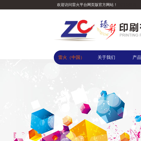
欢迎访问雷火平台网页版官方网站！
热门关键词：
雷火（中国）
关于我们
产