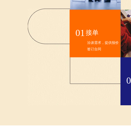
01
接单
洽谈需求，提供报价
签订合同
0