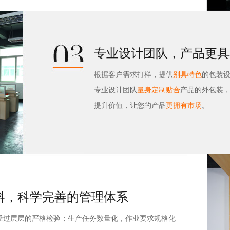
专业设计团队，产品更具
根据客户需求打样，提供
别具特色
的包装
专业设计团队
量身定制贴合
产品的外包装
提升价值，让您的产品
更拥有市场
。
料，科学完善的管理体系
经过层层的严格检验；生产任务数量化，作业要求规格化