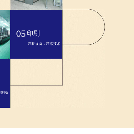
东莞包装卡纸彩盒
05
印刷
精良设备，精练技术
刷制版