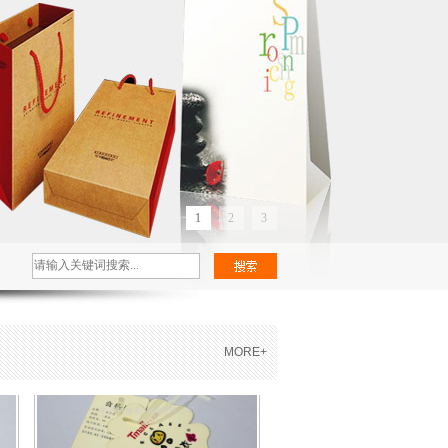
1
2
3
遵义东莞服装吊牌/卡牌
MORE+