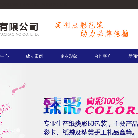
包装盒印刷,手提袋印刷厂,包装盒设计印刷.
品中心
成功案例
企业形象
合作客户
新闻