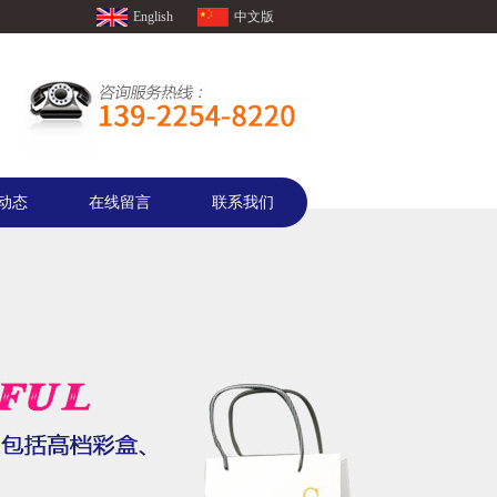
English
中文版
动态
在线留言
联系我们