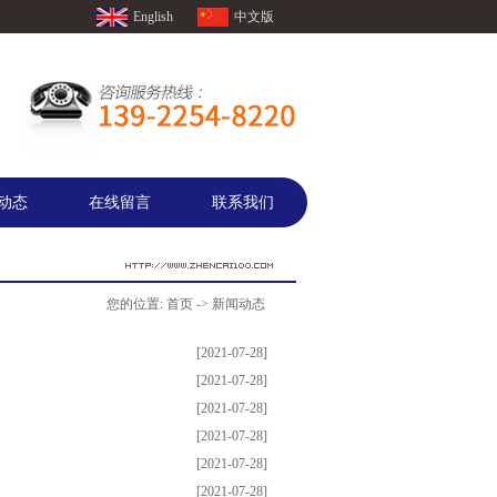
English
中文版
动态
在线留言
联系我们
您的位置:
首页
-> 新闻动态
[2021-07-28]
[2021-07-28]
[2021-07-28]
[2021-07-28]
[2021-07-28]
[2021-07-28]