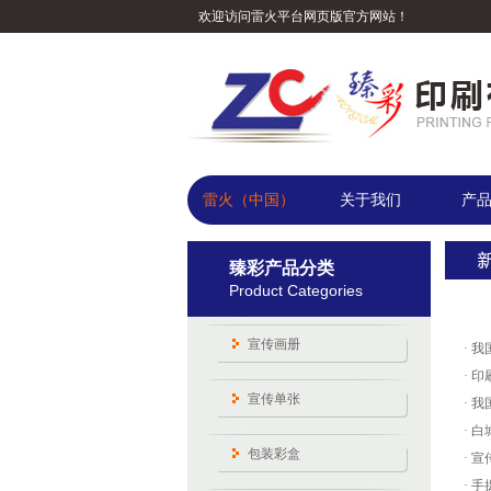
欢迎访问雷火平台网页版官方网站！
热门关键词：
雷火（中国）
关于我们
产
臻彩产品分类
Product Categories
宣传画册
·
我
·
印
宣传单张
·
我
·
白
包装彩盒
·
宣
·
手