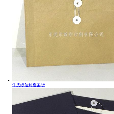
牛皮纸信封档案袋