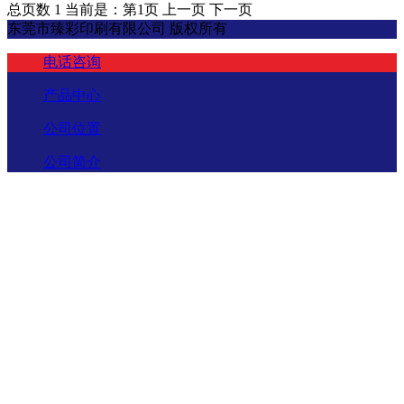
总页数 1
当前是：第1页
上一页
下一页
东莞市臻彩印刷有限公司 版权所有
电话咨询
产品中心
公司位置
公司简介