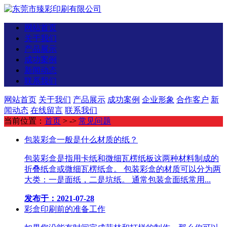
网站首页
关于我们
产品展示
成功案例
新闻动态
联系我们
网站首页
关于我们
产品展示
成功案例
企业形象
合作客户
新
闻动态
在线留言
联系我们
当前位置：
首页
> ->
常见问题
包装彩盒一般是什么材质的纸？
包装彩盒是指用卡纸和微细瓦楞纸板这两种材料制成的
折叠纸盒或微细瓦楞纸盒。 包装彩盒的材质可以分为两
大类：一是面纸，二是坑纸。 通常包装盒面纸常用...
发布于：2021-07-28
彩盒印刷前的准备工作