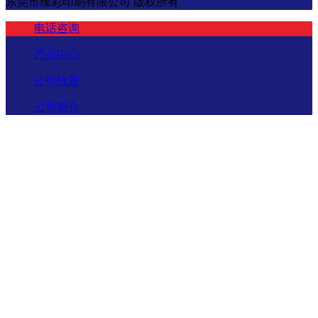
东莞市臻彩印刷有限公司 版权所有
电话咨询
产品中心
公司位置
公司简介