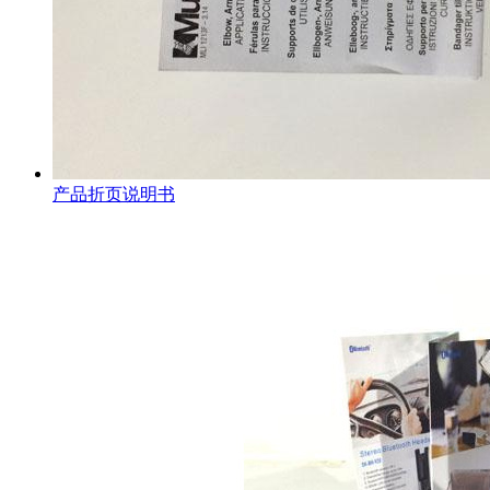
产品折页说明书