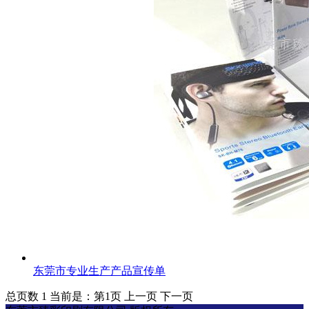
东莞市专业生产产品宣传单
总页数 1
当前是：第1页
上一页
下一页