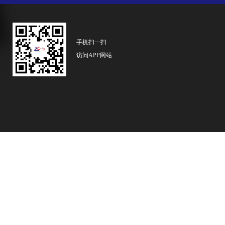
手机扫一扫
访问APP网站