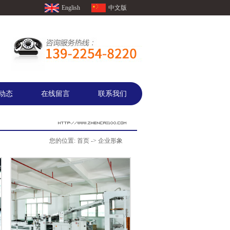
English
中文版
动态
在线留言
联系我们
您的位置:
首页
-> 企业形象