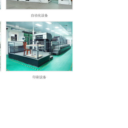
自动化设备
印刷设备