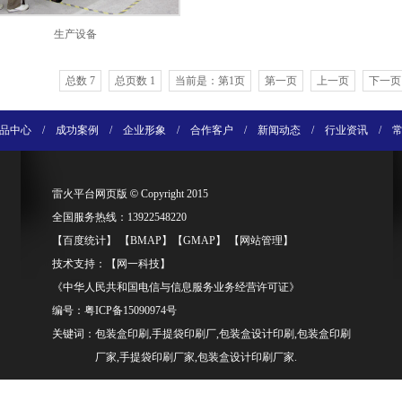
生产设备
总数 7
总页数 1
当前是：第1页
第一页
上一页
下一页
品中心
/
成功案例
/
企业形象
/
合作客户
/
新闻动态
/
行业资讯
/
雷火平台网页版
©
Copyright 2015
全国服务热线：13922548220
【
百度统计
】 【
BMAP
】【
GMAP
】 【
网站管理
】
技术支持：【
网一科技
】
《中华人民共和国电信与信息服务业务经营许可证》
编号：
粤ICP备15090974号
关键词：包装盒印刷,手提袋印刷厂,包装盒设计印刷,包装盒印刷
厂家,手提袋印刷厂家,包装盒设计印刷厂家.