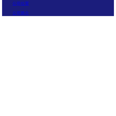
公司位置
公司简介