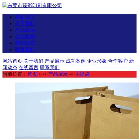
网站首页
关于我们
产品展示
成功案例
新闻动态
联系我们
网站首页
关于我们
产品展示
成功案例
企业形象
合作客户
新
闻动态
在线留言
联系我们
当前位置：
首页
> ->
产品展示
->
手提袋