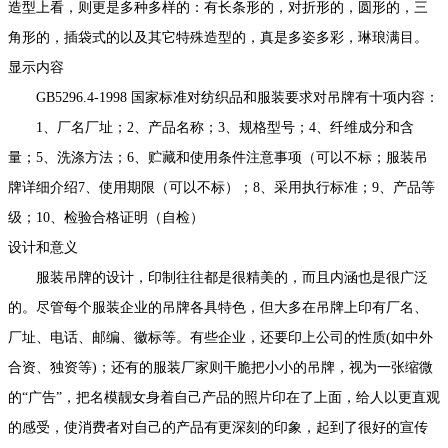
造型上看，则更是多种多样的：有长条形的，对折形的，圆形的，三
角形的，插袋式的以及其它特殊造型的，真是多姿多彩，琳琅满目。
显示内容
GB5296.4-1998 国家标准对纺织品和服装要求对吊牌有十项内容：
1、厂名厂址；2、产品名称；3、规格型号；4、纤维成分和含
量；5、洗涤方法；6、贮藏和使用条件注意事项（可以不标；服装吊
牌详细介绍7、使用期限（可以不标）；8、采用执行标准；9、产品等
级；10、检验合格证明（自检）
设计和意义
服装吊牌的设计，印制往往都是很精美的，而且内涵也是很广泛
的。尽管每个服装企业的吊牌各具特色，但大多在吊牌上印有厂名、
厂址、电话、邮编、徽标等。有些企业，还要印上公司的性质(如中外
合资、独资等)；还有的服装厂家则干脆把小小的吊牌，视为一张缩微
的“广告”，把名模靓女身着自己产品的照片印在了上面，给人以更直观
的感受，使消费者对自己的产品有更深刻的印象，起到了很好的宣传