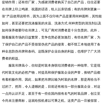
促销作用；还有些厂家，为感谢消费者购买了自己的产品，往往还要
在吊牌上印上鸣谢、祝愿的话语，给人以亲切感；有的吊牌则更象一
张“产品使用说明书，因为上面不仅印有产品是要用何种面料，其性能
如何，甚至还要把洗涤服装的水温、洗涤方式.何种类型的清洗剂以及
如何保养都要印在吊牌上，可见厂商对消费者是十分负责的。此外，
随着服装市场的日益繁荣，竞争也势必更加激烈，有些名牌厂家，为
了保护自己的产品不受假冒伪劣产品的侵害，都不惜工本地使用了各
种全息防伪吊牌和条码。这既保护企业自身的利益，也维护了广大消
费者的权益。
服装吊牌虽小，但却是时装本身联结消费者的一种纽带。它是现
代时装文化的必然产物，对提高和保护服装企业的声誉，推销产品都
有着积极作用。因此，如果把吊牌比喻为时装的名牌，那是再恰当不
过的了。然而，令人遗憾的是，目前还有相当一部分服装企业，对这
一点尚认识不足，甚至于有一些在国内很有名气的时装品牌，创立至
今尚未注册商标，这就给投机者以可乘之机。这类产品一旦被假冒，