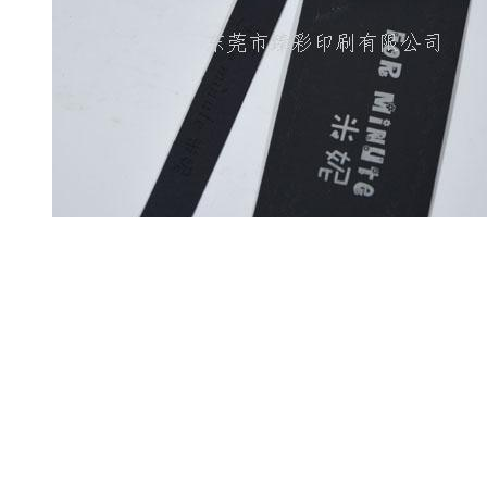
内蒙古东莞服装吊牌/卡牌