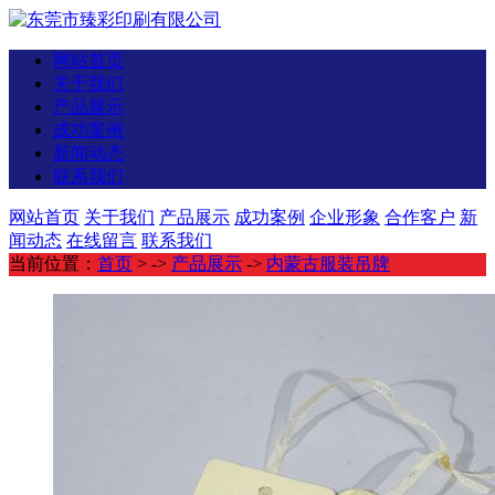
网站首页
关于我们
产品展示
成功案例
新闻动态
联系我们
网站首页
关于我们
产品展示
成功案例
企业形象
合作客户
新
闻动态
在线留言
联系我们
当前位置：
首页
> ->
产品展示
->
内蒙古服装吊牌