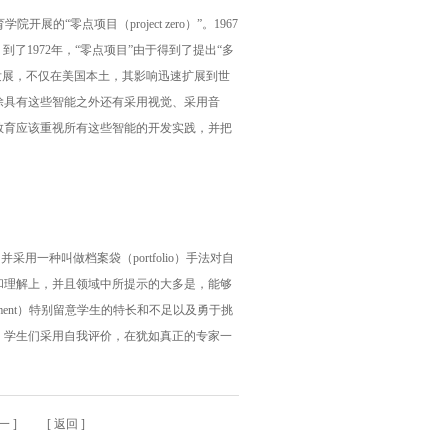
开展的“零点项目（project zero）”。1967
到了1972年，“零点项目”由于得到了提出“多
)等人的继承和发展，不仅在美国本土，其影响迅速扩展到世
除具有这些智能之外还有采用视觉、采用音
教育应该重视所有这些智能的开发实践，并把
用一种叫做档案袋（portfolio）手法对自
和理解上，并且领域中所提示的大多是，能够
ssment）特别留意学生的特长和不足以及勇于挑
，学生们采用自我评价，在犹如真正的专家一
之一
] [
返回
]