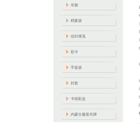
吊旗
档案袋
信封便笺
彩卡
手提袋
封套
卡纸彩盒
内蒙古服装吊牌