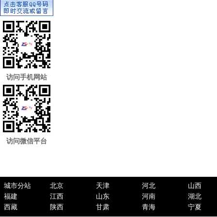
访问手机网站
访问微信平台
城市分站
北京
天津
河北
山西
福建
江西
山东
河南
湖北
西藏
陕西
甘肃
青海
宁夏