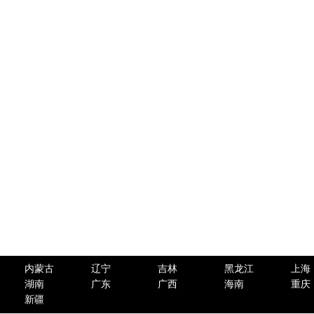
内蒙古
辽宁
吉林
黑龙江
上海
湖南
广东
广西
海南
重庆
新疆