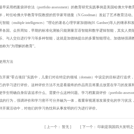
最早采用档案袋评价法（portfolio assessment）的教育研究实践事例是美国哈佛大学教育学院
年，时任哈佛大学教育学院教授的哲学家哥德曼（N.Goodman）发起了艺术教育活动。
元智能（multiple intelligences）”理论的著名心理学家加德纳(H. Gardner
界各国。众所周知，早期的标准化测验只能测量言语智能和数学逻辑智能，其实人类
乐、与人交往进行学习等多种智能，这就是加德纳提出的多重智能理论。加德纳强调
他称为“为理解的教育”。
使用方法
在开展“零点项目”实践中，儿童们对在特定的领域（domain）中设定的目标进行追求，并采
己的学习进行评价。这种评价方法不光是看最终的作品而且将重点放置在学习的发展
使学生明确自身应该追求什么、需要什么这种问题。学习档案袋评价（portfolio asse
战的行为，强调评价和学习密不可分并融为一体，着重审视逐渐发展变化的学习状况
样开展活动中，对他们的学习热忱和从事发明的行为进行评价。
[
上一个：
暂无
] [
下一个：
印刷是我国四大发明