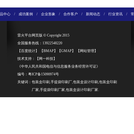
品中心
/
成功案例
/
企业形象
/
合作客户
/
新闻动态
/
行业资讯
/
雷火平台网页版
©
Copyright 2015
全国服务热线：13922548220
【
百度统计
】 【
BMAP
】【
GMAP
】 【
网站管理
】
技术支持：【
网一科技
】
《中华人民共和国电信与信息服务业务经营许可证》
编号：
粤ICP备15090974号
关键词：包装盒印刷,手提袋印刷厂,包装盒设计印刷,包装盒印刷
厂家,手提袋印刷厂家,包装盒设计印刷厂家.