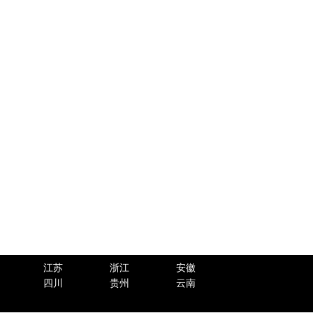
江苏
浙江
安徽
四川
贵州
云南