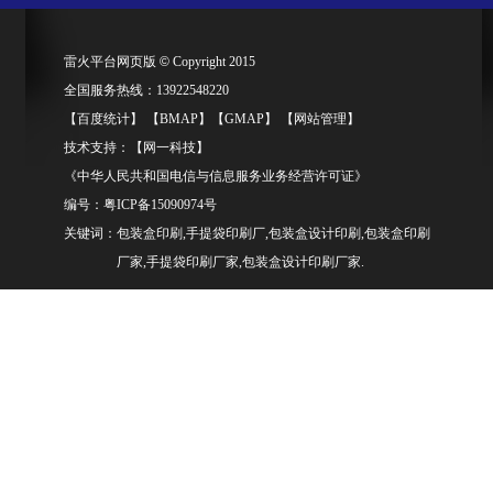
雷火平台网页版
©
Copyright 2015
全国服务热线：13922548220
【
百度统计
】 【
BMAP
】【
GMAP
】 【
网站管理
】
技术支持：【
网一科技
】
《中华人民共和国电信与信息服务业务经营许可证》
编号：
粤ICP备15090974号
关键词：包装盒印刷,手提袋印刷厂,包装盒设计印刷,包装盒印刷
厂家,手提袋印刷厂家,包装盒设计印刷厂家.