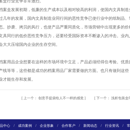
案盒行业竞争非常激烈。
档案盒发展初期，低廉的生产成本以及相对较高的利润，使国内文具制造
过几年的发展，国内文具制造业同行间的恶性竞争已使行业中的纸制品、
态。抄袭、拷贝的风行，也使产品严重同质化，市场营销中出现更多的价
文具同行的低价恶性竞争压力，还要经受国际资本不断渗入的冲击。业内
会大大压缩国内企业的生存空间。
档案用品企业想要在这样的市场环境中立足，产品必须经得住考验。优质
产线等等，这些都是成功的档案用品厂家需要做的方面。也只有做到这些
业才能生存和发展。
[
上一个：
创意手提袋给人不一样的感觉
] [
下一个：
浅析包装盒
品中心
/
成功案例
/
企业形象
/
合作客户
/
新闻动态
/
行业资讯
/