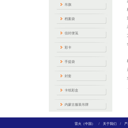
吊旗
档案袋
信封便笺
彩卡
手提袋
封套
卡纸彩盒
内蒙古服装吊牌
雷火（中国）
/
关于我们
/
产