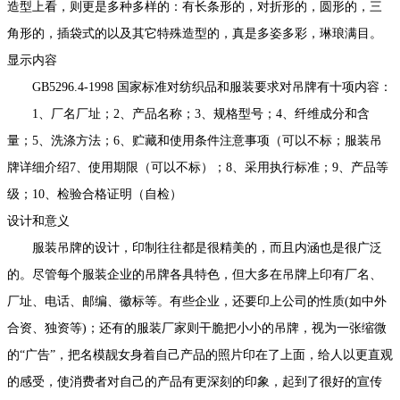
造型上看，则更是多种多样的：有长条形的，对折形的，圆形的，三
角形的，插袋式的以及其它特殊造型的，真是多姿多彩，琳琅满目。
显示内容
GB5296.4-1998 国家标准对纺织品和服装要求对吊牌有十项内容：
1、厂名厂址；2、产品名称；3、规格型号；4、纤维成分和含
量；5、洗涤方法；6、贮藏和使用条件注意事项（可以不标；服装吊
牌详细介绍7、使用期限（可以不标）；8、采用执行标准；9、产品等
级；10、检验合格证明（自检）
设计和意义
服装吊牌的设计，印制往往都是很精美的，而且内涵也是很广泛
的。尽管每个服装企业的吊牌各具特色，但大多在吊牌上印有厂名、
厂址、电话、邮编、徽标等。有些企业，还要印上公司的性质(如中外
合资、独资等)；还有的服装厂家则干脆把小小的吊牌，视为一张缩微
的“广告”，把名模靓女身着自己产品的照片印在了上面，给人以更直观
的感受，使消费者对自己的产品有更深刻的印象，起到了很好的宣传