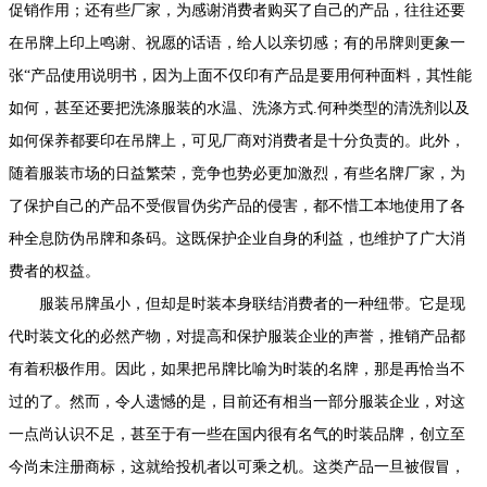
促销作用；还有些厂家，为感谢消费者购买了自己的产品，往往还要
在吊牌上印上鸣谢、祝愿的话语，给人以亲切感；有的吊牌则更象一
张“产品使用说明书，因为上面不仅印有产品是要用何种面料，其性能
如何，甚至还要把洗涤服装的水温、洗涤方式.何种类型的清洗剂以及
如何保养都要印在吊牌上，可见厂商对消费者是十分负责的。此外，
随着服装市场的日益繁荣，竞争也势必更加激烈，有些名牌厂家，为
了保护自己的产品不受假冒伪劣产品的侵害，都不惜工本地使用了各
种全息防伪吊牌和条码。这既保护企业自身的利益，也维护了广大消
费者的权益。
服装吊牌虽小，但却是时装本身联结消费者的一种纽带。它是现
代时装文化的必然产物，对提高和保护服装企业的声誉，推销产品都
有着积极作用。因此，如果把吊牌比喻为时装的名牌，那是再恰当不
过的了。然而，令人遗憾的是，目前还有相当一部分服装企业，对这
一点尚认识不足，甚至于有一些在国内很有名气的时装品牌，创立至
今尚未注册商标，这就给投机者以可乘之机。这类产品一旦被假冒，