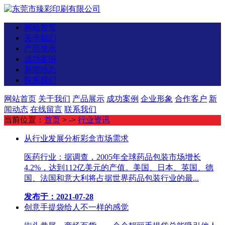
网站首页
关于我们
产品展示
成功案例
新闻动态
联系我们
网站首页
关于我们
产品展示
成功案例
企业形象
合作客户
新
闻动态
在线留言
联系我们
当前位置：
首页
> ->
行业资讯
从行业发展分析彩盒市场需求
医药行业：据调查，2005年全球药品包装市场增长
4.2%，达到112亿美元的产值。美国、日本、英国、德
国、法国和意大利将占据世界药品包装行业的最...
发布于：2021-07-28
创意手提袋给人不一样的感觉