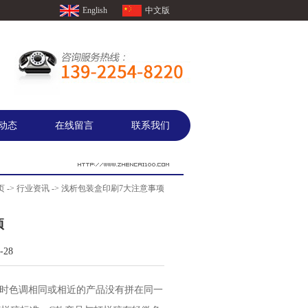
English
中文版
动态
在线留言
联系我们
页
->
行业资讯
-> 浅析包装盒印刷7大注意事项
项
28
版时色调相同或相近的产品没有拼在同一