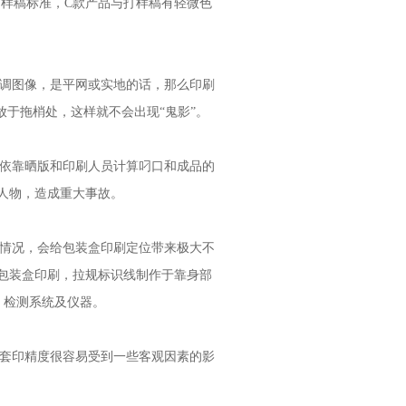
打样稿标准，C款产品与打样稿有轻微色
续调图像，是平网或实地的话，那么印刷
放于拖梢处，这样就不会出现“鬼影”。
是依靠晒版和印刷人员计算叼口和成品的
人物，造成重大事故。
的情况，会给包装盒印刷定位带来极大不
包装盒印刷，拉规标识线制作于靠身部
 检测系统及仪器。
其套印精度很容易受到一些客观因素的影