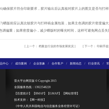
(6)确保胶片符合印刷要求，胶片输出后认真核对胶片上的图文是否与打
(7)晒版前应认真比较胶片与打样稿金属包装，如果主色调的胶片密度偏
色调偏重；如果密度偏小，减少晒版时的曝光时间，这样可避免网点丢失
[
上一个：
档案盒行业的市场发展状况
] [
下一个：
印刷手提
品中心
/
成功案例
/
企业形象
/
合作客户
/
新闻动态
/
行业资讯
/
雷火平台网页版
©
Copyright 2015
全国服务热线：13922548220
【
百度统计
】 【
BMAP
】【
GMAP
】 【
网站管理
】
技术支持：【
网一科技
】
《中华人民共和国电信与信息服务业务经营许可证》