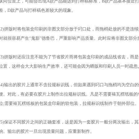
纵向位置上，可能会出现A款产品能达到打样稿标准，B款产品基本接近
差，D款产品与打样稿色差较大的现象。
(2)拼版时将包装盒印刷的非图文部分放于叼口处，而拖梢处放的不是连
时就很容易产生“鬼影”德鲁巴，严重影响产品质量。此时应将非图文部分
(3)拼版时还应注意不能为了节省胶片而将包装盒印刷的成品线省去，而
位置，这样会大大影响生产效率，还可能会因为晒版和印刷人员一时疏忽
(4)输出的胶片上通常不含拉规标识线，但如果遇到叼口与拖梢均为空白
便。对此，有必要在胶片上制作出拉规标识线。凡是不需要裱瓦楞纸板的
位;需要裱瓦楞纸板的包装盒印刷的软包装，拉规标识线制作于朝外部位。
(5)保证不同胶片之间的正确套准，这是因为一套胶片一般分两次输出，
响。输出的胶片一旦出现质量问题，应重新制作。