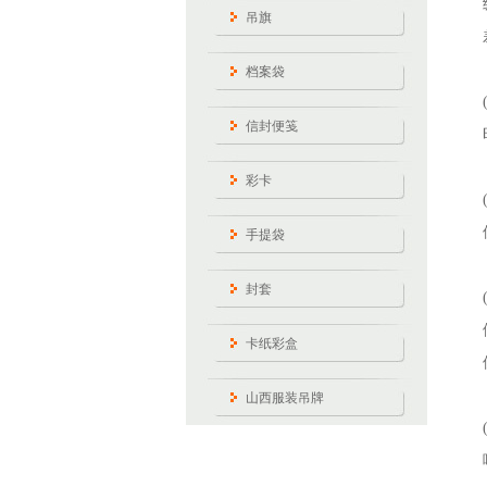
吊旗
档案袋
信封便笺
彩卡
手提袋
封套
卡纸彩盒
山西服装吊牌