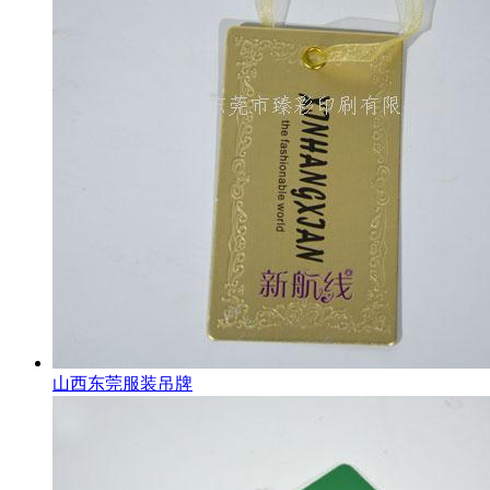
山西东莞服装吊牌