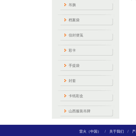
吊旗
档案袋
信封便笺
彩卡
手提袋
封套
卡纸彩盒
山西服装吊牌
雷火（中国）
/
关于我们
/
产