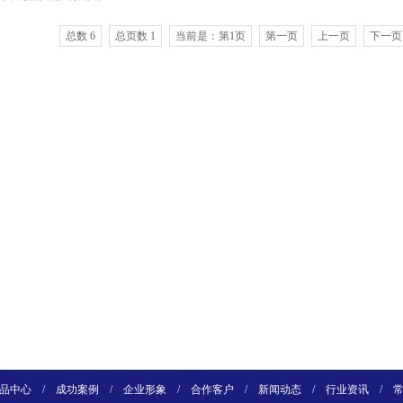
总数 6
总页数 1
当前是：第1页
第一页
上一页
下一页
品中心
/
成功案例
/
企业形象
/
合作客户
/
新闻动态
/
行业资讯
/