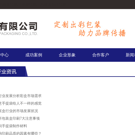
包装盒印刷,手提袋印刷厂,包装盒设计印刷.
品中心
成功案例
企业形象
合作客户
新闻
行业发展分析彩盒市场需求
意手提袋给人不一样的感觉
案盒行业的市场发展状况
析包装盒印刷7大注意事项
刷手提袋制作材料
响印刷品质的因素有哪些？