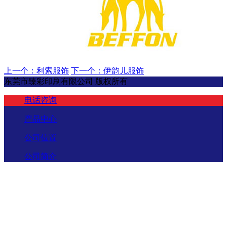
上一个：利索服饰
下一个：伊韵儿服饰
东莞市臻彩印刷有限公司 版权所有
电话咨询
产品中心
公司位置
公司简介