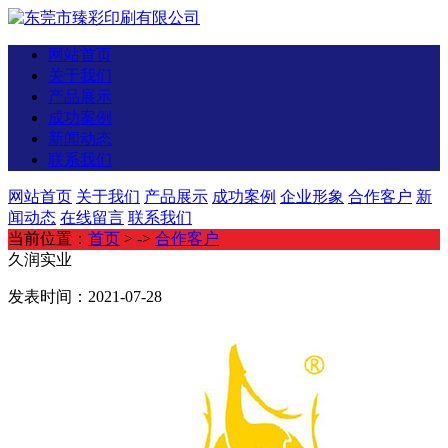
网站首页
关于我们
产品展示
成功案例
新闻动态
联系我们
网站首页
关于我们
产品展示
成功案例
企业形象
合作客户
新
闻动态
在线留言
联系我们
当前位置：
首页
> ->
合作客户
久润实业
发表时间：2021-07-28