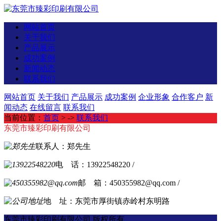
网站首页
关于我们
产品展示
成功案例
新闻动态
联系我们
网站首页
关于我们
产品展示
成功案例
企业形象
合作客户
新
闻动态
在线留言
联系我们
当前位置：
首页
> ->
联系我们
东莞市臻彩印刷有限公司
联系人：郑先生
电 话：13922548220
/
邮 箱：450355982@qq.com
/
地 址：东莞市厚街镇赤岭村东明路
东莞市臻彩印刷有限公司 版权所有