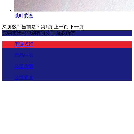
茶叶彩盒
总页数 1
当前是：第1页
上一页
下一页
东莞市臻彩印刷有限公司 版权所有
电话咨询
产品中心
公司位置
公司简介