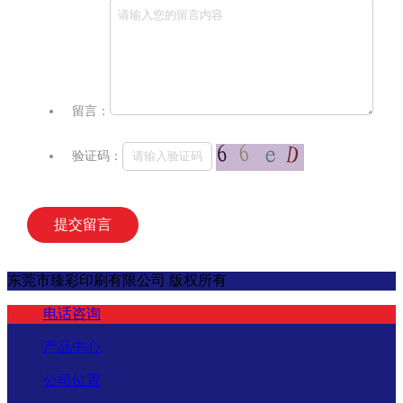
留言：
验证码：
提交留言
东莞市臻彩印刷有限公司 版权所有
电话咨询
产品中心
公司位置