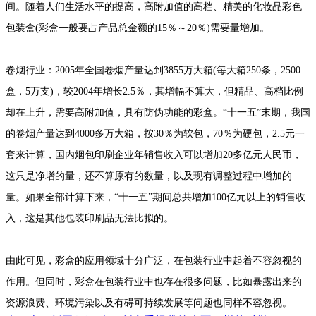
间。随着人们生活水平的提高，高附加值的高档、精美的化妆品彩色
包装盒(彩盒一般要占产品总金额的15％～20％)需要量增加。
卷烟行业：2005年全国卷烟产量达到3855万大箱(每大箱250条，2500
盒，5万支)，较2004年增长2.5％，其增幅不算大，但精品、高档比例
却在上升，需要高附加值，具有防伪功能的彩盒。“十一五”末期，我国
的卷烟产量达到4000多万大箱，按30％为软包，70％为硬包，2.5元一
套来计算，国内烟包印刷企业年销售收入可以增加20多亿元人民币，
这只是净增的量，还不算原有的数量，以及现有调整过程中增加的
量。如果全部计算下来，“十一五”期间总共增加100亿元以上的销售收
入，这是其他包装印刷品无法比拟的。
由此可见，彩盒的应用领域十分广泛，在包装行业中起着不容忽视的
作用。但同时，彩盒在包装行业中也存在很多问题，比如暴露出来的
资源浪费、环境污染以及有碍可持续发展等问题也同样不容忽视。