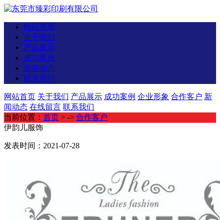
网站首页
关于我们
产品展示
成功案例
新闻动态
联系我们
网站首页
关于我们
产品展示
成功案例
企业形象
合作客户
新
闻动态
在线留言
联系我们
当前位置：
首页
> ->
合作客户
伊韵儿服饰
发表时间：2021-07-28