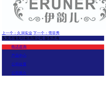
上一个：久润实业
下一个：雪菲秀
东莞市臻彩印刷有限公司 版权所有
电话咨询
产品中心
公司位置
公司简介