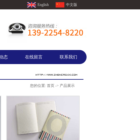
English
中文版
动态
在线留言
联系我们
您的位置:
首页
-> 产品展示