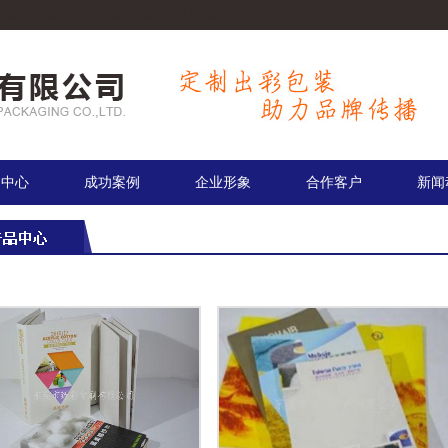
包装盒印刷,手提袋印刷厂,包装盒设计印刷.
品中心
成功案例
企业形象
合作客户
新闻