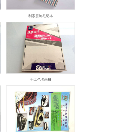
利索服饰毛记本
手工色卡画册