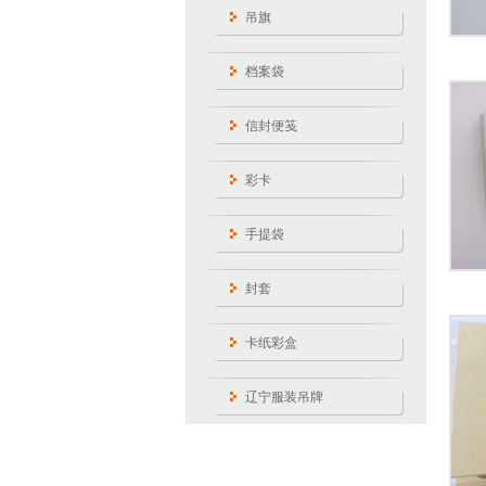
吊旗
档案袋
信封便笺
彩卡
手提袋
封套
卡纸彩盒
辽宁服装吊牌