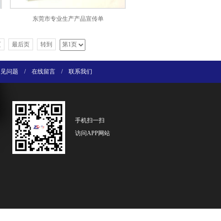
东莞市专业生产产品宣传单
页
最后页
转到
常见问题
/
在线留言
/
联系我们
手机扫一扫
访问APP网站