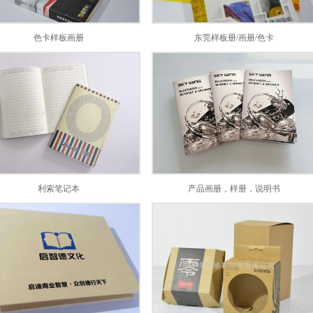
色卡样板画册
东莞样板册/画册/色卡
利索笔记本
产品画册，样册，说明书