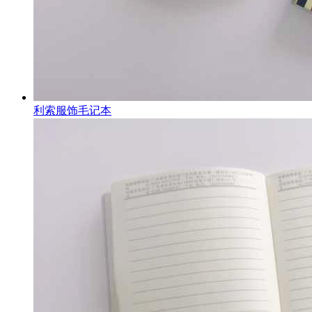
利索服饰毛记本