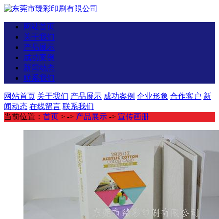
网站首页
关于我们
产品展示
成功案例
新闻动态
联系我们
网站首页
关于我们
产品展示
成功案例
企业形象
合作客户
新
闻动态
在线留言
联系我们
当前位置：
首页
> ->
产品展示
->
宣传画册