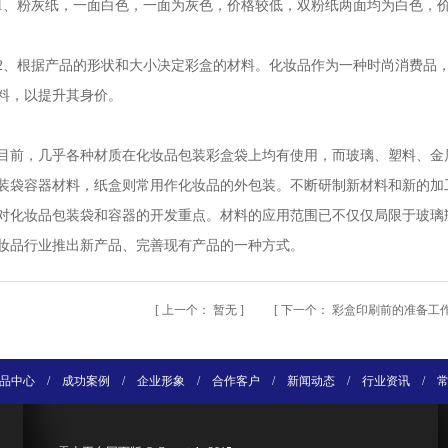
1、粉灰纸，一面白色，一面为灰色，价格较低，双粉纸两面均为白色，
2、根据产品的形状和大小决定彩盒的材料。化妆品作为一种时尚消费品
料，以提升其身价。
目前，几乎各种材质在化妆品包装彩盒袋上均有使用，而玻璃、塑料、金
装袋容器材料，纸盒则常用作化妆品的外包装。不断研制新材料和新的加
对化妆品包装袋和容器的开发重点。材料的应用范围已不仅仅局限于玻璃
妆品行业推出新产品、完善现有产品的一种方式。
[
上一个：
暂无
] [
下一个：
彩盒印刷前的准备工
品中心
/
成功案例
/
企业形象
/
合作客户
/
新闻动态
/
行业资讯
/