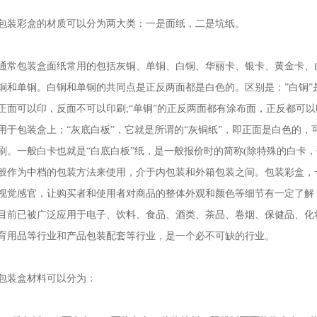
包装彩盒的材质可以分为两大类：一是面纸，二是坑纸。
通常包装盒面纸常用的包括灰铜、单铜、白铜、华丽卡、银卡、黄金卡、白
铜和单铜。白铜和单铜的共同点是正反两面都是白色的。区别是：”白铜”
正面可以印，反面不可以印刷;“单铜”的正反两面都有涂布面，正反都可以
用于包装盒上；“灰底白板”，它就是所谓的“灰铜纸”，即正面是白色的
刷。一般白卡也就是“白底白板”纸，是一般报价时的简称(除特殊的白卡，
般作为中档的包装方法来使用，介于内包装和外箱包装之间。包装彩盒，
视觉感官，让购买者和使用者对商品的整体外观和颜色等细节有一定了解
目前已被广泛应用于电子、饮料、食品、酒类、茶品、卷烟、保健品、化
育用品等行业和产品包装配套等行业，是一个必不可缺的行业。
包装盒材料可以分为：