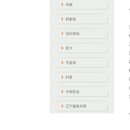
吊旗
档案袋
信封便笺
彩卡
手提袋
封套
卡纸彩盒
辽宁服装吊牌