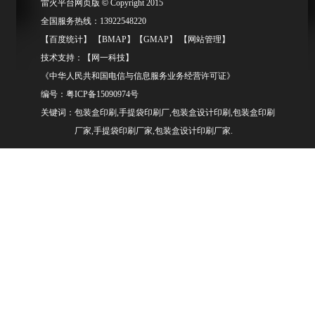
雷火平台网页版
©
Copyright 2015
全国服务热线：13922548220
【
百度统计
】 【
BMAP
】【
GMAP
】 【
网站管理
】
技术支持：【
网一科技
】
《中华人民共和国电信与信息服务业务经营许可证》
编号：
粤ICP备15090974号
关键词：包装盒印刷,手提袋印刷厂,包装盒设计印刷,包装盒印刷
厂家,手提袋印刷厂家,包装盒设计印刷厂家.