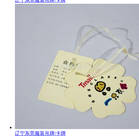
辽宁东莞服装吊牌/卡牌
辽宁东莞服装吊牌/卡牌