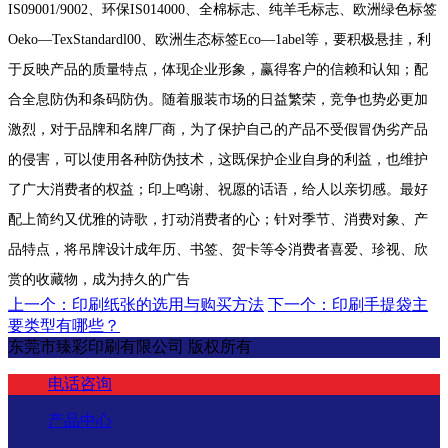
IS09001/9002、环保IS014000、全棉标志、纯羊毛标志、欧洲绿色标签
Oeko—TexStandardl00、欧洲生态标签Eco—1abel等，要积极悬挂，利
于反映产品的质量特点，体现企业形象，赢得客户的信赖和认知；配
合全息防伪和条码防伪。随着服装市场的日益繁荣，竞争也势必更加
激烈，对于品牌和名牌厂商，为了保护自己的产品不受假冒伪劣产品
的侵害，可以使用各种防伪技术，这既保护企业自身的利益，也维护
了广大消费者的权益；印上鸣谢、祝愿的话语，给人以亲切感。最好
配上简约又优雅的诗歌，打动消费者的心；针对季节、消费对象、产
品特点，将吊牌设计成年历、书签、贺卡等令消费者喜爱、珍视、欣
赏的收藏物，成为持久的广告
上一个：印刷纸张的选用与购买方法
下一个：印刷手提袋主
要类型有哪些？
东莞市臻彩印刷有限公司 版权所有
电话咨询
产品中心