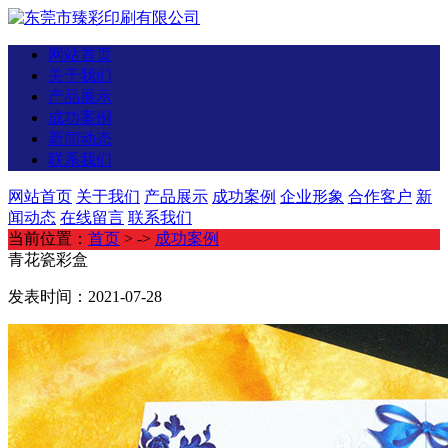
网站首页
关于我们
产品展示
成功案例
新闻动态
联系我们
网站首页
关于我们
产品展示
成功案例
企业形象
合作客户
新
闻动态
在线留言
联系我们
当前位置：
首页
> ->
成功案例
青花瓷彩盒
发表时间：2021-07-28