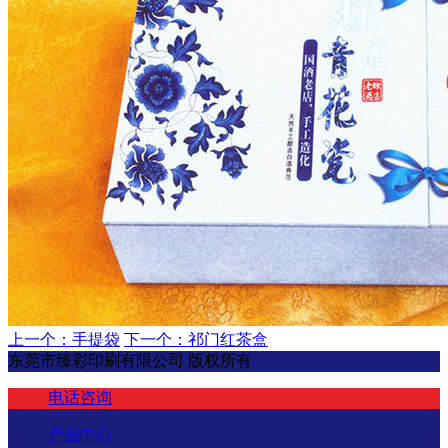
上一个：手提袋
下一个：祁门红茶盒
东莞市臻彩印刷有限公司 版权所有
电话咨询
产品中心