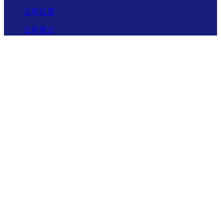
公司位置
公司简介