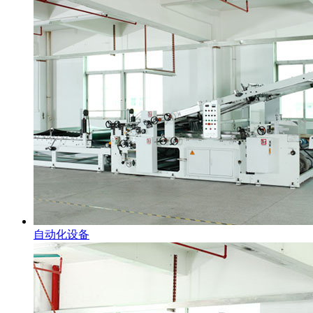
自动化设备