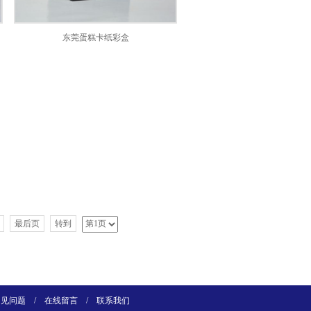
东莞蛋糕卡纸彩盒
最后页
转到
常见问题
/
在线留言
/
联系我们