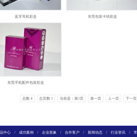
蓝牙耳机彩盒
东莞包装卡纸彩盒
东莞手机配件包装彩盒
总数 4
总页数 1
当前是：第1页
第一页
上一页
下一页
品中心
/
成功案例
/
企业形象
/
合作客户
/
新闻动态
/
行业资讯
/