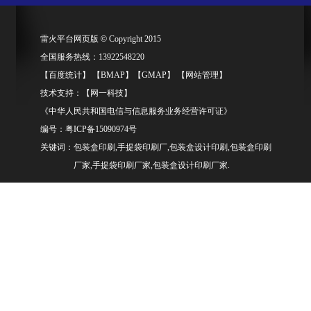
雷火平台网页版
©
Copyright 2015
全国服务热线：13922548220
【
百度统计
】 【
BMAP
】【
GMAP
】 【
网站管理
】
技术支持：【
网一科技
】
《中华人民共和国电信与信息服务业务经营许可证》
编号：
粤ICP备15090974号
关键词：包装盒印刷,手提袋印刷厂,包装盒设计印刷,包装盒印刷
厂家,手提袋印刷厂家,包装盒设计印刷厂家.