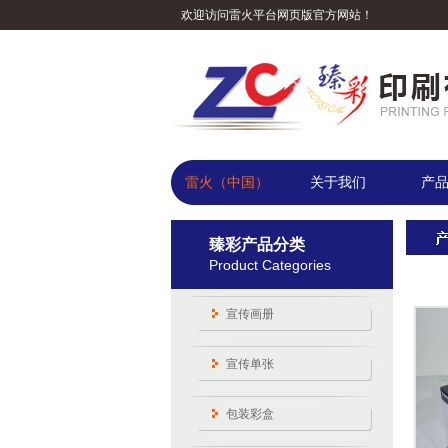
欢迎访问雷火平台网页版官方网站！
热门关键词：
雷火（中国）
关于我们
产
臻彩产品分类
Product Categories
宣传画册
宣传单张
包装彩盒