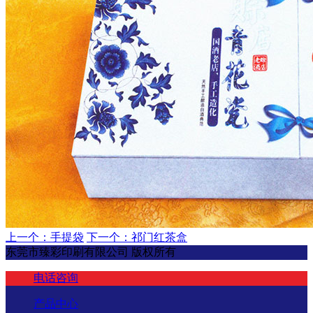
上一个：手提袋
下一个：祁门红茶盒
东莞市臻彩印刷有限公司 版权所有
电话咨询
产品中心