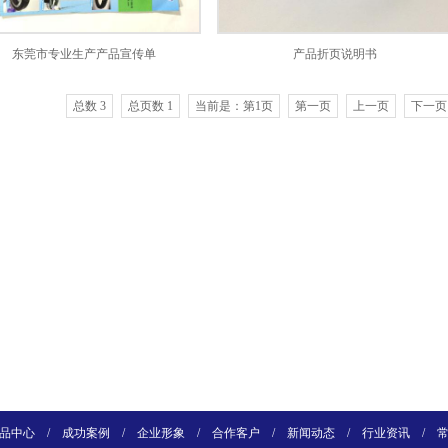
东莞市专业生产产品宣传单
产品折页说明书
总数 3
总页数 1
当前是：第1页
第一页
上一页
下一页
品中心
/
成功案例
/
企业形象
/
合作客户
/
新闻动态
/
行业资讯
/