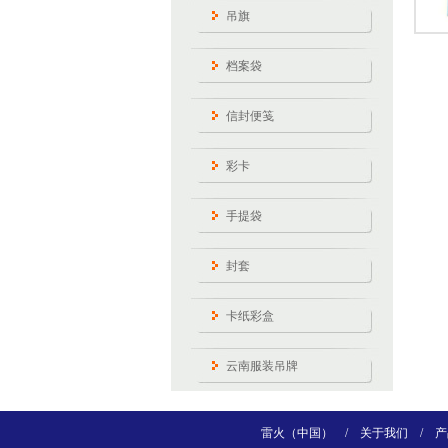
吊旗
档案袋
信封便笺
彩卡
手提袋
封套
卡纸彩盒
云南服装吊牌
雷火（中国）
/
关于我们
/
产