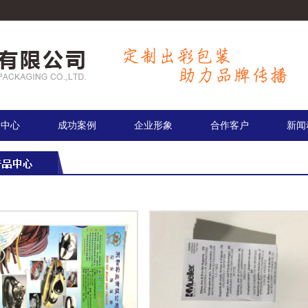
包装盒印刷,手提袋印刷厂,包装盒设计印刷.
品中心
成功案例
企业形象
合作客户
新闻