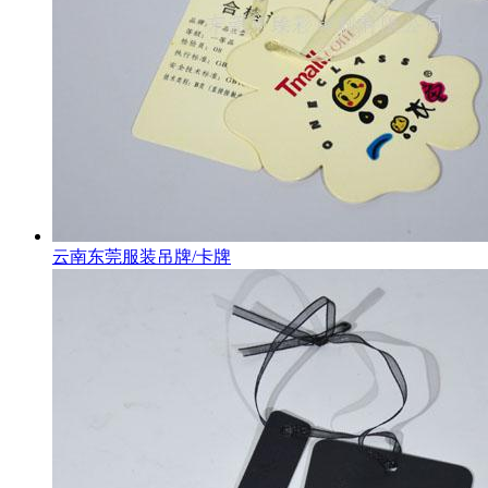
云南东莞服装吊牌/卡牌