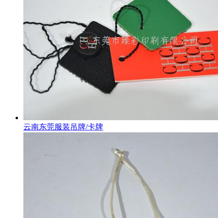
云南东莞服装吊牌/卡牌