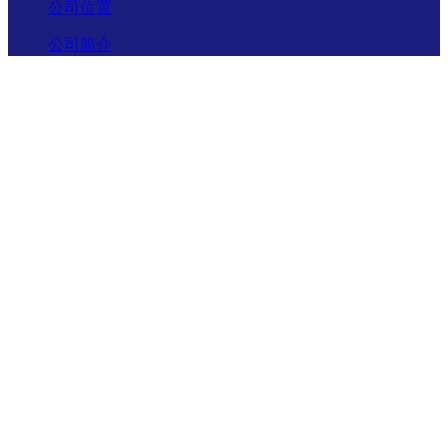
公司位置
公司简介