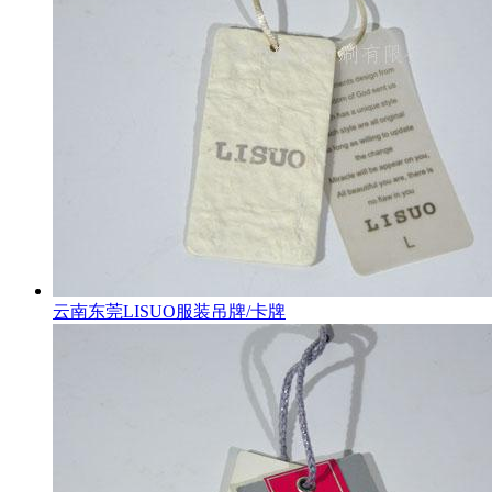
云南东莞LISUO服装吊牌/卡牌