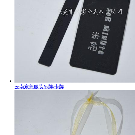
云南东莞服装吊牌/卡牌