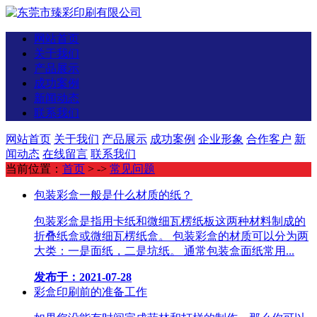
网站首页
关于我们
产品展示
成功案例
新闻动态
联系我们
网站首页
关于我们
产品展示
成功案例
企业形象
合作客户
新
闻动态
在线留言
联系我们
当前位置：
首页
> ->
常见问题
包装彩盒一般是什么材质的纸？
包装彩盒是指用卡纸和微细瓦楞纸板这两种材料制成的
折叠纸盒或微细瓦楞纸盒。 包装彩盒的材质可以分为两
大类：一是面纸，二是坑纸。 通常包装盒面纸常用...
发布于：2021-07-28
彩盒印刷前的准备工作