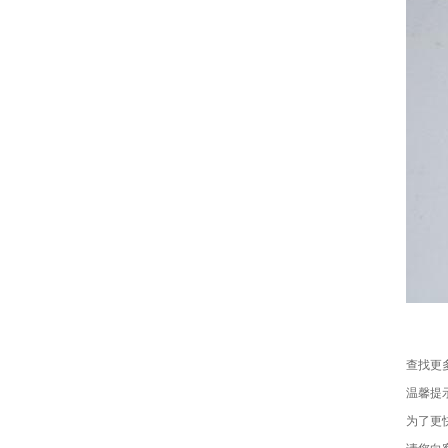
查找更
温馨提
为了更