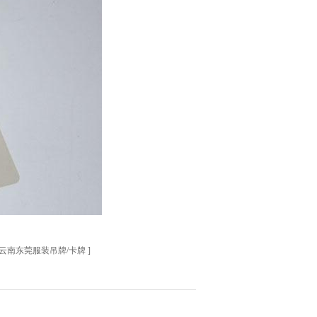
云南东莞服装吊牌/卡牌
]