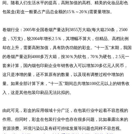
间。随着人们生活水平的提高，高附加值的高档、精美的化妆品彩色
包装盒(彩盒一般要占产品总金额的15％～20％)需要量增加。
卷烟行业：2005年全国卷烟产量达到3855万大箱(每大箱250条，2500
盒，5万支)，较2004年增长2.5％，其增幅不算大，但精品、高档比例
却在上升，需要高附加值，具有防伪功能的彩盒。“十一五”末期，我国
的卷烟产量达到4000多万大箱，按30％为软包，70％为硬包，2.5元一
套来计算，国内烟包印刷企业年销售收入可以增加20多亿元人民币，
这只是净增的量，还不算原有的数量，以及现有调整过程中增加的
量。如果全部计算下来，“十一五”期间总共增加100亿元以上的销售收
入，这是其他包装印刷品无法比拟的。
由此可见，彩盒的应用领域十分广泛，在包装行业中起着不容忽视的
作用。但同时，彩盒在包装行业中也存在很多问题，比如暴露出来的
资源浪费、环境污染以及有碍可持续发展等问题也同样不容忽视。