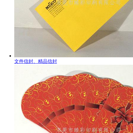
文件信封、精品信封