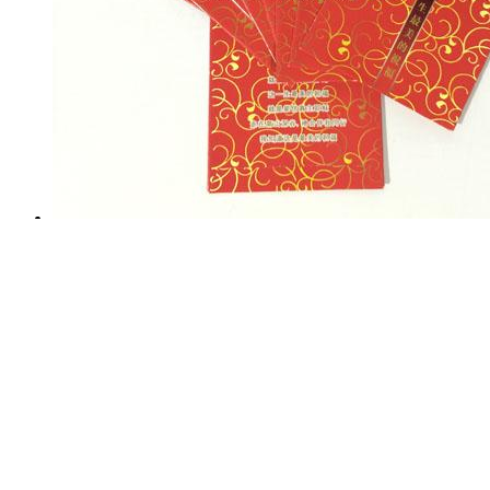
新年利是封、红包
总页数 1
当前是：第1页
上一页
下一页
东莞市臻彩印刷有限公司 版权所有
电话咨询
产品中心
公司位置
公司简介