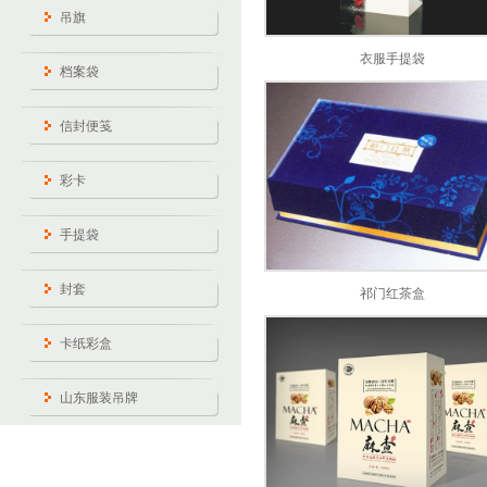
吊旗
衣服手提袋
档案袋
信封便笺
彩卡
手提袋
封套
祁门红茶盒
卡纸彩盒
山东服装吊牌