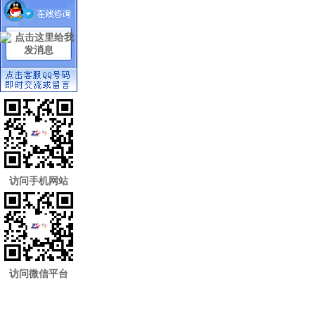
访问手机网站
访问微信平台