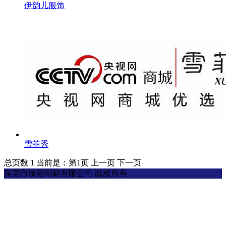
伊韵儿服饰
雪菲秀
总页数 1
当前是：第1页
上一页
下一页
东莞市臻彩印刷有限公司 版权所有
电话咨询
产品中心