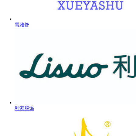
雪雅舒
利索服饰