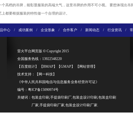
一个高档的吊牌，能彰显服装的高端大气，这里吊牌的作用不可小视。 要想体现出吊
艺上都要根据服装的特性做一个合理的设计。
品中心
/
成功案例
/
企业形象
/
合作客户
/
新闻动态
/
行业资讯
/
雷火平台网页版
©
Copyright 2015
全国服务热线：13922548220
【
百度统计
】 【
BMAP
】【
GMAP
】 【
网站管理
】
技术支持：【
网一科技
】
《中华人民共和国电信与信息服务业务经营许可证》
编号：
粤ICP备15090974号
关键词：包装盒印刷,手提袋印刷厂,包装盒设计印刷,包装盒印刷
厂家,手提袋印刷厂家,包装盒设计印刷厂家.