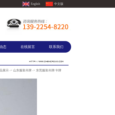
English
中文版
动态
在线留言
联系我们
品展示
->
山东服装吊牌
-> 东莞服装吊牌/卡牌